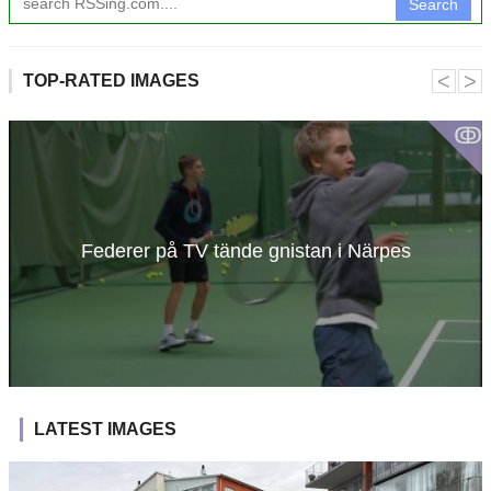
Search
˂
˃
TOP-RATED IMAGES
ↂ
Federer på TV tände gnistan i Närpes
LATEST IMAGES