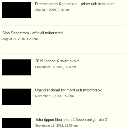
Dimensionera Kantbalkar – priser och kostnader
August 2, 2019, 2:16 am
Sjöö Sandström - officiell nyhetstråd
August 27, 2016, 1:29 pm
2019 Iphone X svart sköld
September 18, 2019, 9:53 am
Ugandier dömd för mord och mordförsök
November 9, 2013, 9:53 pm
Telia öppen fiber inte så öppen enligt Tele 2
September 16, 2022, 12:08 am