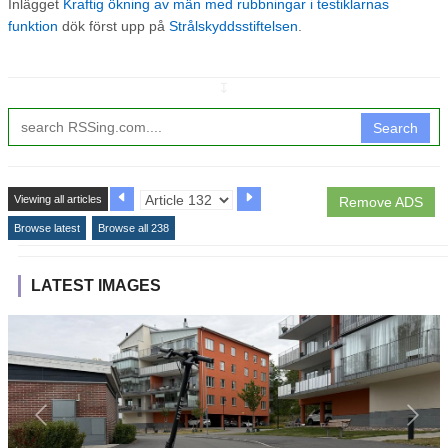
Inlägget
Kraftig ökning av män med rubbningar i testiklarnas
funktion
dök först upp på
Strålskyddsstiftelsen
.
↧
Search
Viewing all articles
Remove ADS
Browse latest
Browse all 238
LATEST IMAGES