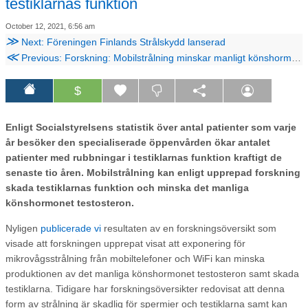
testiklarnas funktion
October 12, 2021, 6:56 am
≫
Next: Föreningen Finlands Strålskydd lanserad
≪
Previous: Forskning: Mobilstrålning minskar manligt könshormon testosteron
$
Enligt Socialstyrelsens statistik över antal patienter som varje
år besöker den specialiserade öppenvården ökar antalet
patienter med rubbningar i testiklarnas funktion kraftigt de
senaste tio åren. Mobilstrålning kan enligt upprepad forskning
skada testiklarnas funktion och minska det manliga
könshormonet testosteron.
Nyligen
publicerade vi
resultaten av en forskningsöversikt som
visade att forskningen upprepat visat att exponering för
mikrovågsstrålning från mobiltelefoner och WiFi kan minska
produktionen av det manliga könshormonet testosteron samt skada
testiklarna. Tidigare har forskningsöversikter redovisat att denna
form av strålning är skadlig för spermier och testiklarna samt kan