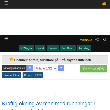
svenska
RSSing>>
Latest
Popular
Top Rated
Trending
Channel: admin, författare på Strålskyddsstiftelsen
Viewing all articles
Remove ADS
Browse latest
Browse all 238
↧
Kraftig ökning av män med rubbningar i