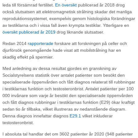
leda till försämrad fertilitet.
En översikt
publicerad år 2018 drog
också slutsatsen att elektromagnetisk strålning skadar det manliga
reproduktionssystemet, exempelvis genom histologiska förändringar
av testiklarna och i vissa fall även krympta testiklar. Ytterligare en
översikt publicerad år 2019
drog liknande slutsatser.
Redan 2014
rapporterade
forskare att forskningen på celler och
djurförsök genomgående hade visat att mobilstrålning har en
skadlig effekt på spermier.
Med anledning av dessa resultat gjordes en granskning av
Socialstyrelsens statistik över antalet patienter som besökt den
specialiserade öppenvården och fått diagnos relaterat till rubbningar
i testiklarnas funktion och testosteronbrist. Antalet patienter per 100
000 invånare som varje år besökt den specialiserade öppenvården
och fått diagnos rubbningar i testiklarnas funktion (E29) ökar kraftigt
sedan tio år tillbaka, vilket illustreras av nedanstående diagram.
Denna diagnos innefattar diagnos
E29.1
vilket inkluderar
testosteronbrist.
I absoluta tal handlar det om 3602 patienter år 2020 (948 patienter