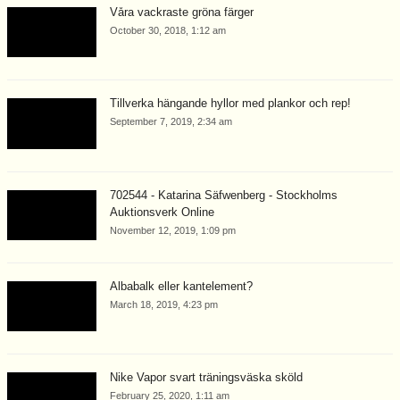
Våra vackraste gröna färger
October 30, 2018, 1:12 am
Tillverka hängande hyllor med plankor och rep!
September 7, 2019, 2:34 am
702544 - Katarina Säfwenberg - Stockholms
Auktionsverk Online
November 12, 2019, 1:09 pm
Albabalk eller kantelement?
March 18, 2019, 4:23 pm
Nike Vapor svart träningsväska sköld
February 25, 2020, 1:11 am