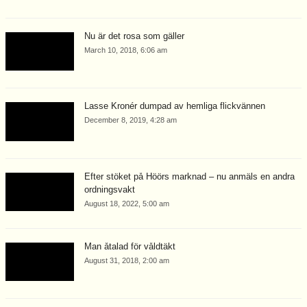
Nu är det rosa som gäller
March 10, 2018, 6:06 am
Lasse Kronér dumpad av hemliga flickvännen
December 8, 2019, 4:28 am
Efter stöket på Höörs marknad – nu anmäls en andra
ordningsvakt
August 18, 2022, 5:00 am
Man åtalad för våldtäkt
August 31, 2018, 2:00 am