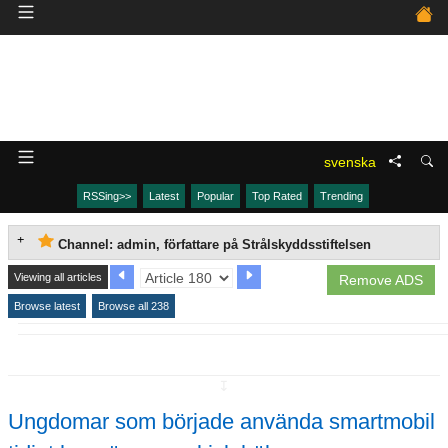
svenska
RSSing>>
Latest
Popular
Top Rated
Trending
Channel: admin, författare på Strålskyddsstiftelsen
Viewing all articles
Remove ADS
Browse latest
Browse all 238
↧
Ungdomar som började använda smartmobil