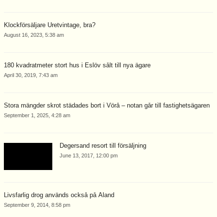
Klockförsäljare Uretvintage, bra?
August 16, 2023, 5:38 am
180 kvadratmeter stort hus i Eslöv sålt till nya ägare
April 30, 2019, 7:43 am
Stora mängder skrot städades bort i Vörå – notan går till fastighetsägaren
September 1, 2025, 4:28 am
Degersand resort till försäljning
June 13, 2017, 12:00 pm
Livsfarlig drog används också på Åland
September 9, 2014, 8:58 pm