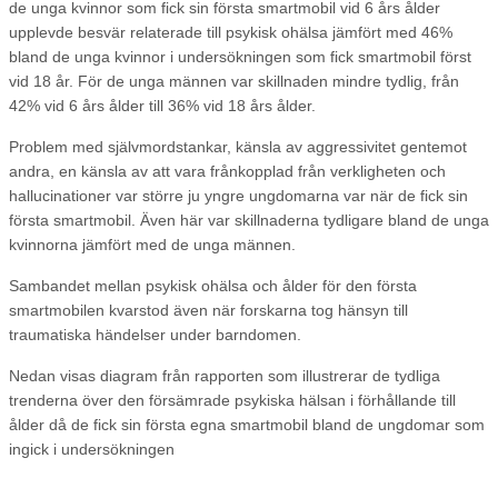
de unga kvinnor som fick sin första smartmobil vid 6 års ålder
upplevde besvär relaterade till psykisk ohälsa jämfört med 46%
bland de unga kvinnor i undersökningen som fick smartmobil först
vid 18 år. För de unga männen var skillnaden mindre tydlig, från
42% vid 6 års ålder till 36% vid 18 års ålder.
Problem med självmordstankar, känsla av aggressivitet gentemot
andra, en känsla av att vara frånkopplad från verkligheten och
hallucinationer var större ju yngre ungdomarna var när de fick sin
första smartmobil. Även här var skillnaderna tydligare bland de unga
kvinnorna jämfört med de unga männen.
Sambandet mellan psykisk ohälsa och ålder för den första
smartmobilen kvarstod även när forskarna tog hänsyn till
traumatiska händelser under barndomen.
Nedan visas diagram från rapporten som illustrerar de tydliga
trenderna över den försämrade psykiska hälsan i förhållande till
ålder då de fick sin första egna smartmobil bland de ungdomar som
ingick i undersökningen