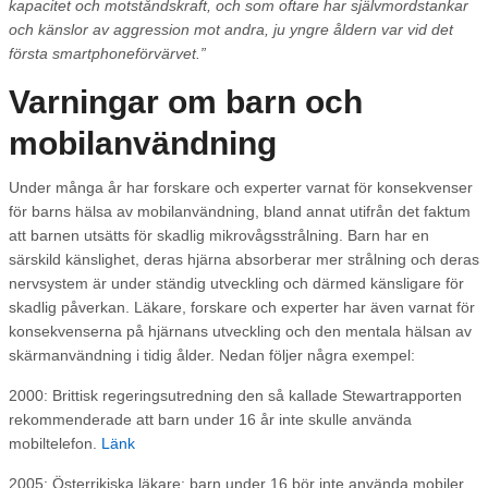
kapacitet och motståndskraft, och som oftare har självmordstankar
och känslor av aggression mot andra, ju yngre åldern var vid det
första smartphoneförvärvet.”
Varningar om barn och
mobilanvändning
Under många år har forskare och experter varnat för konsekvenser
för barns hälsa av mobilanvändning, bland annat utifrån det faktum
att barnen utsätts för skadlig mikrovågsstrålning. Barn har en
särskild känslighet, deras hjärna absorberar mer strålning och deras
nervsystem är under ständig utveckling och därmed känsligare för
skadlig påverkan. Läkare, forskare och experter har även varnat för
konsekvenserna på hjärnans utveckling och den mentala hälsan av
skärmanvändning i tidig ålder. Nedan följer några exempel:
2000: Brittisk regeringsutredning den så kallade Stewartrapporten
rekommenderade att barn under 16 år inte skulle använda
mobiltelefon.
Länk
2005: Österrikiska läkare: barn under 16 bör inte använda mobiler.