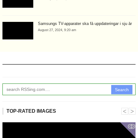
Samsungs TV-apparater ska få uppdateringar i sju år
August 27, 2024, 9:20 am
Search
˂
˃
TOP-RATED IMAGES
ↂ