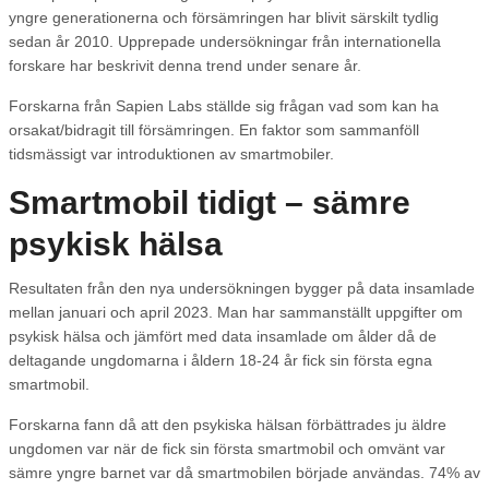
yngre generationerna och försämringen har blivit särskilt tydlig
sedan år 2010. Upprepade undersökningar från internationella
forskare har beskrivit denna trend under senare år.
Forskarna från Sapien Labs ställde sig frågan vad som kan ha
orsakat/bidragit till försämringen. En faktor som sammanföll
tidsmässigt var introduktionen av smartmobiler.
Smartmobil tidigt – sämre
psykisk hälsa
Resultaten från den nya undersökningen bygger på data insamlade
mellan januari och april 2023. Man har sammanställt uppgifter om
psykisk hälsa och jämfört med data insamlade om ålder då de
deltagande ungdomarna i åldern 18-24 år fick sin första egna
smartmobil.
Forskarna fann då att den psykiska hälsan förbättrades ju äldre
ungdomen var när de fick sin första smartmobil och omvänt var
sämre yngre barnet var då smartmobilen började användas. 74% av