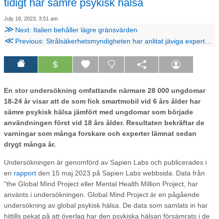
tidigt har sämre psykisk hälsa
July 18, 2023, 3:51 am
≫
Next: Italien behåller lägre gränsvärden
≪
Previous: Strålsäkerhetsmyndigheten har anlitat jäviga experter i 20 år
$
En stor undersökning omfattande närmare 28 000 ungdomar
18-24 år visar att de som fick smartmobil vid 6 års ålder har
sämre psykisk hälsa jämfört med ungdomar som började
användningen först vid 18 års ålder. Resultaten bekräftar de
varningar som många forskare och experter lämnat sedan
drygt många år.
Undersökningen är genomförd av Sapien Labs och publicerades i
en
rapport
den 15 maj 2023 på Sapien Labs webbsida. Data från
“the Global Mind Project eller Mental Health Million Project, har
använts i undersökningen. Global Mind Project är en pågående
undersökning av global psykisk hälsa. De data som samlats in har
hittills pekat på att överlag har den psykiska hälsan försämrats i de