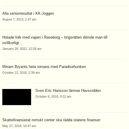
Alla seniorresultat i KK-Joggen
August 7, 2013, 1:47 am
Hotade folk med vapen i Raseborg – tingsrätten dömde man till
ovillkorligt...
January 26, 2022, 12:28 am
Miriam Bryants heta romans med Paradisehunken
October 21, 2016, 2:39 am
Sven Eric Hansson lämnar Havsvidden
October 6, 2016, 4:22 am
Skattefinansierat romskt center ska rädda statens finanser
May 27, 2018, 10:47 am